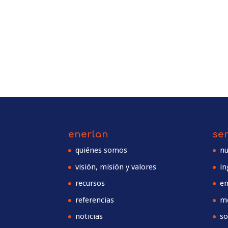
enerlan
se
quiénes somos
nu
visión, misión y valores
in
recursos
en
referencias
m
noticias
so