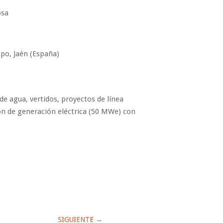
osa
spo, Jaén (España)
e agua, vertidos, proyectos de línea
ión de generación eléctrica (50 MWe) con
SIGUIENTE
→