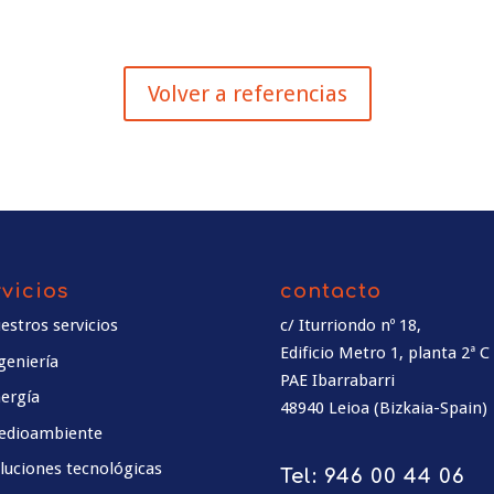
Volver a referencias
rvicios
contacto
estros servicios
c/ Iturriondo nº 18,
Edificio Metro 1, planta 2ª C
geniería
PAE Ibarrabarri
ergía
48940 Leioa (Bizkaia-Spain)
edioambiente
luciones tecnológicas
Tel:
946 00 44 06