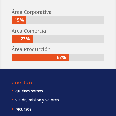
Área Corporativa
15%
15%
Área Comercial
23%
23%
Área Producción
62%
62%
enerlan
quiénes somos
visión, misión y valores
recursos