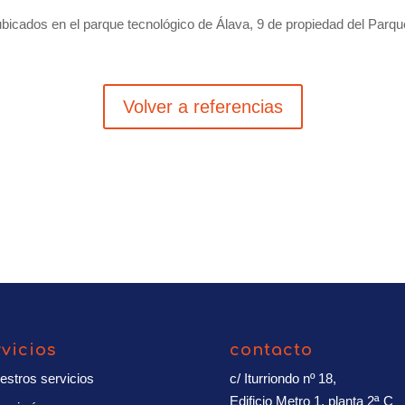
os ubicados en el parque tecnológico de Álava, 9 de propiedad del Parq
Volver a referencias
rvicios
contacto
estros servicios
c/ Iturriondo nº 18,
Edificio Metro 1, planta 2ª C