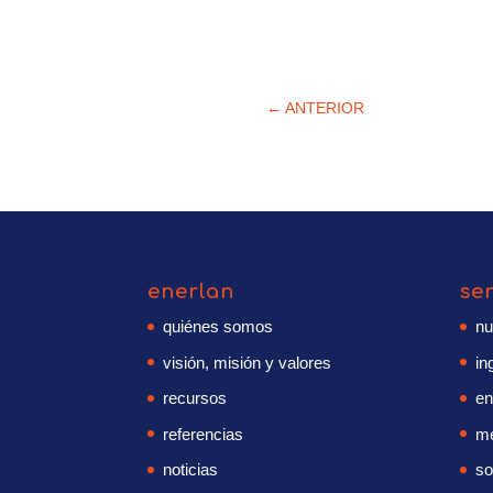
←
ANTERIOR
enerlan
se
quiénes somos
nu
visión, misión y valores
in
recursos
en
referencias
me
noticias
so