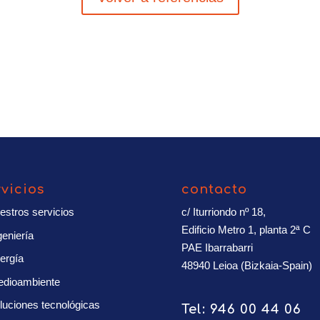
rvicios
contacto
estros servicios
c/ Iturriondo nº 18,
Edificio Metro 1, planta 2ª C
geniería
PAE Ibarrabarri
ergía
48940 Leioa (Bizkaia-Spain)
dioambiente
luciones tecnológicas
Tel:
946 00 44 06