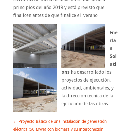
principios del año 2019 y está previsto que
finalicen antes de que finalice el verano.
Ene
rla
n
Sol
uti
ons
ha desarrollado los
proyectos de ejecución,
actividad, ambientales, y
la dirección técnica de la
ejecución de las obras.
←
Proyecto Básico de una instalación de generación
eléctrica (50 MWe) con biomasa y su interconexión